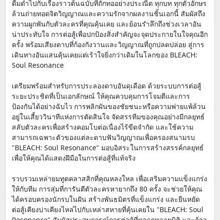
ดื่มด่ำไปกับเรื่องราวต้นฉบับที่ถักทออย่างประณีต ทุกบท ทุกตัวอักษร
ล้วนถ่ายทอดจิตวิญญาณและความรักจากผลงานชิ้นเอกนี้ สัมผัสถึง
ความผูกพันกับตัวละครที่คุณคุ้นเคย และย้อนรำลึกถึงช่วงเวลาอัน
น่าประทับใจ การต่อสู้เพื่อปกป้องสิ่งสำคัญจะจุดประกายในใจคุณอีก
ครั้ง พร้อมเสียงดาบที่ก้องกังวานและวิญญาณที่ถูกปลดปล่อย สู่การ
เดินทางอันแสนคุ้นเคยแต่เร้าใจยิ่งกว่าเดิมในโลกของ BLEACH:
Soul Resonance
เตรียมพร้อมสำหรับการประลองดาบอันดุเดือด ด้วยระบบการต่อสู้
ระยะประชิดที่เป็นเอกลักษณ์ ให้คุณควบคุมการโจมตีและการ
ป้องกันได้อย่างฉับไว การพลิกผันของชัยชนะหรือความพ่ายแพ้ล้วน
อยู่ในเสี้ยววินาทีแห่งการตัดสินใจ จัดสรรทีมของคุณอย่างมีกลยุทธ์
สลับตัวละครเพื่อสร้างคอมโบต่อเนื่องไร้ขีดจำกัด และใช้ความ
สามารถเฉพาะตัวของแต่ละดาบฟันวิญญาณเพื่อครองสนามรบ
"BLEACH: Soul Resonance" มอบอิสระในการสร้างสรรค์กลยุทธ์
เพื่อให้คุณได้แสดงฝีมือในการต่อสู้ที่แท้จริง
รวบรวมเหล่ายมทูตคลาสสิกที่คุณหลงใหล เพื่อเสริมความแข็งแกร่ง
ให้กับทีม การสุ่มที่การันตีตัวละครหายากถึง 80 ครั้ง จะช่วยให้คุณ
ได้ครอบครองนักรบในฝัน สร้างพันธมิตรที่แข็งแกร่ง และยืนหยัด
ต่อสู้เคียงบ่าเคียงไหล่ไปกับเหล่าสหายที่คุ้นเคยใน "BLEACH: Soul
Resonance" สัมผัสประสบการณ์การต่อสู้ที่หลากหลายมิติ และก้าว