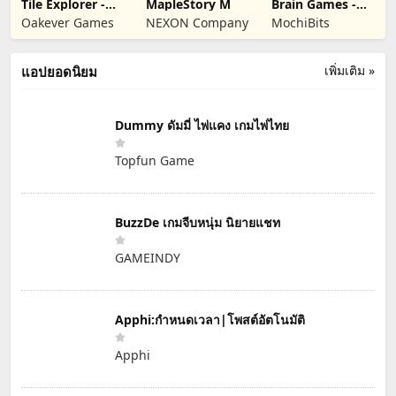
Tile Explorer -
MapleStory M
Brain Games -
Triple Match
Left vs Right
Oakever Games
NEXON Company
MochiBits
เพิ่มเติม »
แอปยอดนิยม
Dummy ดัมมี่ ไพ่แคง เกมไพ่ไทย
Topfun Game
BuzzDe เกมจีบหนุ่ม นิยายแชท
GAMEINDY
Apphi:กำหนดเวลา|โพสต์อัตโนมัติ
Apphi