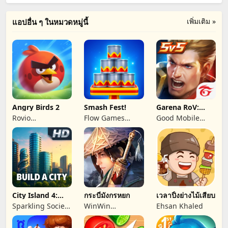
เพิ่มเติม »
แอปอื่น ๆ ในหมวดหมู่นี้
Angry Birds 2
Smash Fest!
Garena RoV:
Flow Strike
Rovio
Flow Games
Good Mobile
Entertainment
Bilisim Yazilim ve
Games Private
Oyj
Pazarlama
Limited
Anonim Sirketi
City Island 4:
กระบี่มังกรหยก
เวลาปิ้งย่างไม้เสียบ
เศรษฐีนักบริหาร
Sparkling Society
WinWin
Ehsan Khaled
- Build Town City
Interactive
Building Games