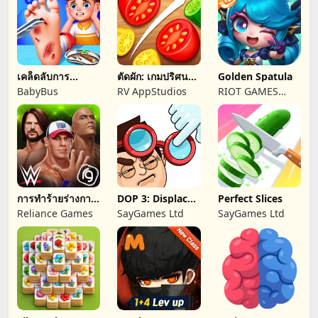
เคล็ดลับการ
ตัดผัก: เกมปริศนา
Golden Spatula
ปฐมพยาบาล
ลอจิก
BabyBus
RV AppStudios
RIOT GAMES
SERVICES PTE.
LTD.
การทำร้ายร่างกาย
DOP 3: Displace
Perfect Slices
WWE
One Part
Reliance Games
SayGames Ltd
SayGames Ltd